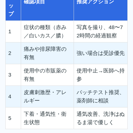
確認項目
推奨アクション
ッ
プ
症状の種類（赤み
写真を撮り、48〜7
1
／白いカス／膿）
2時間の経過観察
痛みや排尿障害の
2
強い場合は受診優先
有無
使用中の市販薬の
使用中止→医師へ持
3
有無
参
皮膚刺激歴・アレ
パッチテスト推奨、
4
ルギー
薬剤師に相談
下着・通気性・衛
通気改善、洗浄はぬ
5
生状態
るま湯で優しく