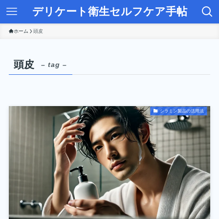
デリケート衛生セルフケア手帖
ホーム
頭皮
頭皮
– tag –
シラミン製品の活用法