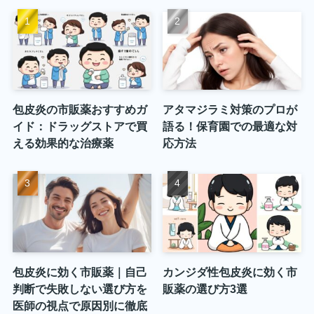
包皮炎の市販薬おすすめガ
アタマジラミ対策のプロが
イド：ドラッグストアで買
語る！保育園での最適な対
える効果的な治療薬
応方法
包皮炎に効く市販薬｜自己
カンジダ性包皮炎に効く市
判断で失敗しない選び方を
販薬の選び方3選
医師の視点で原因別に徹底