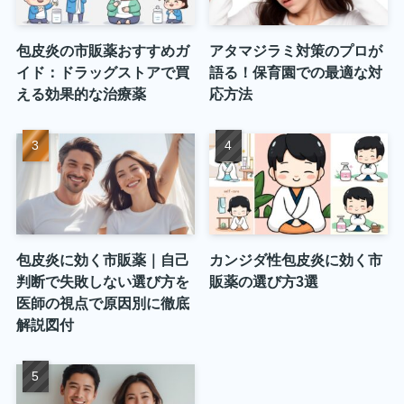
包皮炎の市販薬おすすめガ
アタマジラミ対策のプロが
イド：ドラッグストアで買
語る！保育園での最適な対
える効果的な治療薬
応方法
包皮炎に効く市販薬｜自己
カンジダ性包皮炎に効く市
判断で失敗しない選び方を
販薬の選び方3選
医師の視点で原因別に徹底
解説図付