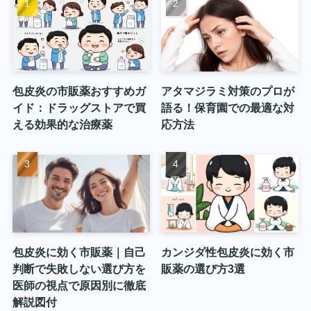
包皮炎の市販薬おすすめガ
アタマジラミ対策のプロが
イド：ドラッグストアで買
語る！保育園での最適な対
える効果的な治療薬
応方法
包皮炎に効く市販薬｜自己
カンジダ性包皮炎に効く市
判断で失敗しない選び方を
販薬の選び方3選
医師の視点で原因別に徹底
解説図付