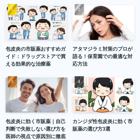
包皮炎の市販薬おすすめガ
アタマジラミ対策のプロが
イド：ドラッグストアで買
語る！保育園での最適な対
える効果的な治療薬
応方法
包皮炎に効く市販薬｜自己
カンジダ性包皮炎に効く市
判断で失敗しない選び方を
販薬の選び方3選
医師の視点で原因別に徹底