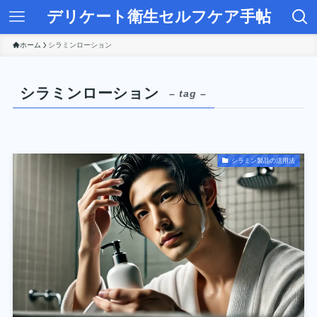
デリケート衛生セルフケア手帖
ホーム
シラミンローション
シラミンローション
– tag –
シラミン製品の活用法