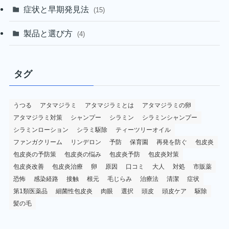
症状と早期発見法
(15)
製品と選び方
(4)
タグ
うつる
アタマジラミ
アタマジラミとは
アタマジラミの卵
アタマジラミ対策
シャンプー
シラミン
シラミンシャンプー
シラミンローション
シラミ駆除
ティーツリーオイル
ファンガクリーム
リンデロン
予防
保育園
再発を防ぐ
包皮炎
包皮炎の予防策
包皮炎の悩み
包皮炎予防
包皮炎対策
包皮炎改善
包皮炎治療
卵
原因
口コミ
大人
対処
市販薬
恐怖
感染経路
接触
根元
毛じらみ
治療法
清潔
症状
第1類医薬品
細菌性包皮炎
肉眼
選択
頭皮
頭皮ケア
駆除
髪の毛