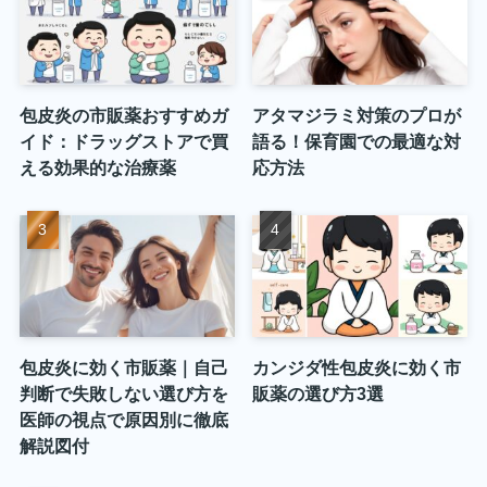
包皮炎の市販薬おすすめガ
アタマジラミ対策のプロが
イド：ドラッグストアで買
語る！保育園での最適な対
える効果的な治療薬
応方法
包皮炎に効く市販薬｜自己
カンジダ性包皮炎に効く市
判断で失敗しない選び方を
販薬の選び方3選
医師の視点で原因別に徹底
解説図付