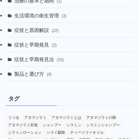
治療の基準と期間
(1)
生活環境の衛生管理
(3)
症状と原因解説
(22)
症状と早期発見
(2)
症状と早期発見法
(15)
製品と選び方
(4)
タグ
うつる
アタマジラミ
アタマジラミとは
アタマジラミの卵
アタマジラミ対策
シャンプー
シラミン
シラミンシャンプー
シラミンローション
シラミ駆除
ティーツリーオイル